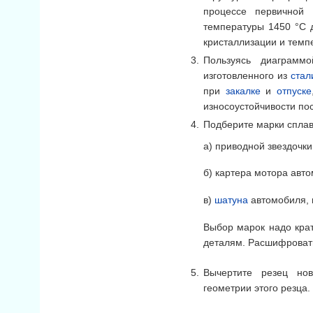
процессе первичной
температуры 1450 °С 
кристаллизации и темп
Пользуясь диаграмм
изготовленного из
стал
при
закалке
и
отпуске
износоустойчивости пос
Подберите марки сплав
а) приводной звездочк
б) картера мотора авт
в)
шатуна
автомобиля, 
Выбор марок надо кра
деталям. Расшифровать
Вычертите резец нов
геометрии этого резца.