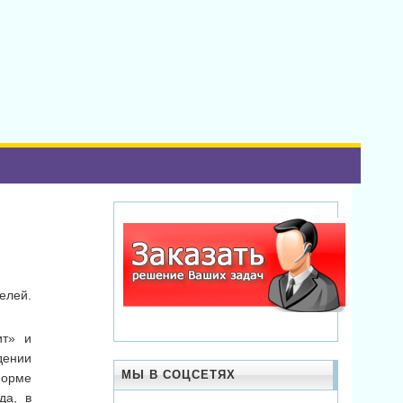
елей.
ит» и
дении
МЫ В СОЦСЕТЯХ
форме
да, в