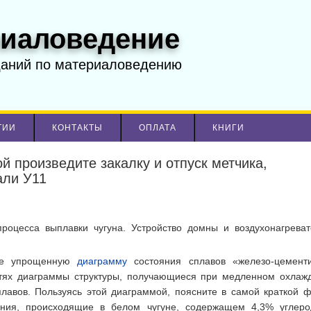
иаловедение
даний по материаловедению
ТИИ
КОНТАКТЫ
ОПЛАТА
КНИГИ
й произведите закалку и отпуск метчика,
али У11
роцесса выплавки чугуна. Устройство домны и воздухонагреват
бе упрощенную
диаграмму
состояния сплавов «железо-цемент
стях диаграммы структуры, получающиеся при медленном охлаж
плавов. Пользуясь этой диаграммой, поясните в самой краткой 
ения, происходящие в белом чугуне, содержащем 4,3% углеро