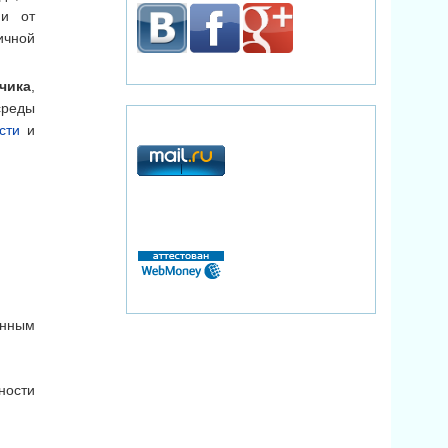
ии от
ичной
чика
,
среды
сти
и
анным
ности