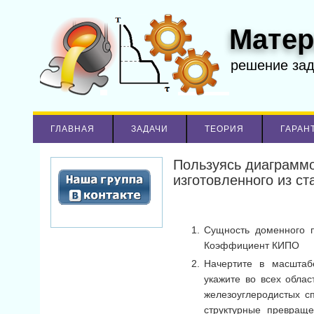
Матер
решение за
ГЛАВНАЯ
ЗАДАЧИ
ТЕОРИЯ
ГАРАН
Пользуясь диаграммо
изготовленного из ст
Сущность доменного п
Коэффициент КИПО
Начертите в масшта
укажите во всех обла
железоуглеродистых с
структурные превращ