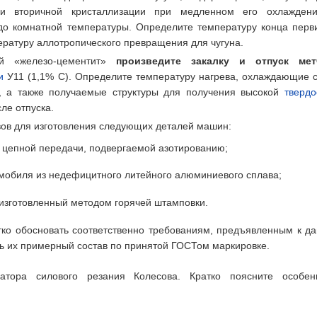
 и вторичной кристаллизации при медленном его охлажден
до комнатной температуры. Определите температуру конца перв
ературу аллотропического превращения для чугуна.
ой «железо-цементит»
произведите закалку и отпуск мет
и
У11 (1,1% С). Определите температуру нагрева, охлаждающие 
, а также получаемые структуры для получения высокой
твердо
ле отпуска.
ов для изготовления следующих деталей машин:
и цепной передачи, подвергаемой азотированию;
омобиля из недефицитного литейного алюминиевого сплава;
изготовленный методом горячей штамповки.
тко обосновать соответственно требованиям, предъявленным к д
 их примерный состав по принятой ГОСТом маркировке.
атора силового резания Колесова. Кратко поясните особен