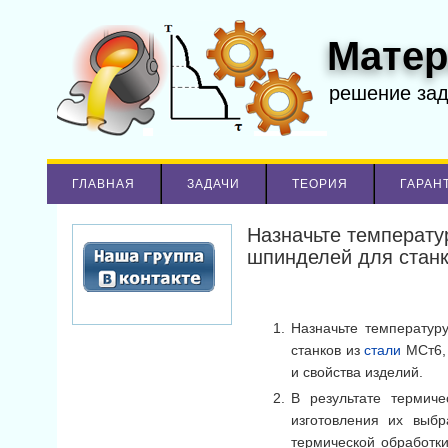
Матер
решение за
ГЛАВНАЯ
ЗАДАЧИ
ТЕОРИЯ
ГАРАН
Назначьте температу
шпинделей для станк
Назначьте температур
станков из
стали
МСт6,
и свойства изделий.
В результате термич
изготовления их выбр
термической обработк