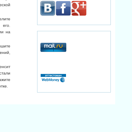
еской
елите
 его.
ии на
ишите
ений,
енсит
стали
ажите
тке.