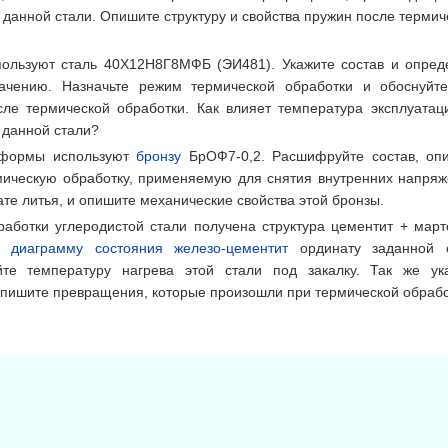
 данной стали. Опишите структуру и свойства пружин после термич
пользуют сталь 40Х12Н8Г8МФБ (ЭИ481). Укажите состав и опред
ачению. Назначьте режим термической обработки и обоснуйте
сле термической обработки. Как влияет температура эксплуатац
данной стали?
 формы используют
бронзу
БрОФ7-0,2. Расшифруйте состав, оп
рмическую обработку, применяемую для снятия внутренних напряж
те литья, и опишите механические свойства этой бронзы.
аботки углеродистой стали получена структура цементит + март
на
диаграмму состояния железо-цементит
ординату заданной 
йте температуру нагрева этой стали под закалку. Так же ук
Опишите превращения, которые произошли при термической обрабо