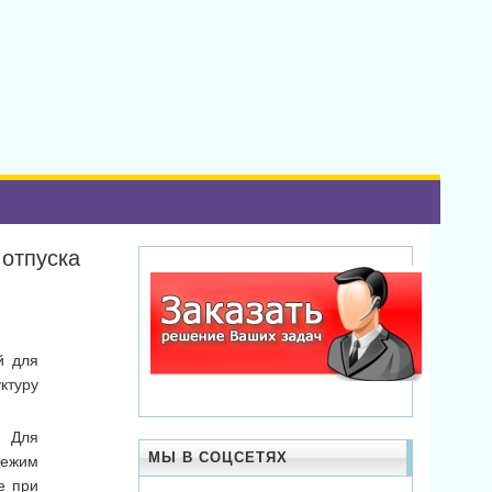
 отпуска
й для
ктуру
. Для
МЫ В СОЦСЕТЯХ
режим
е при