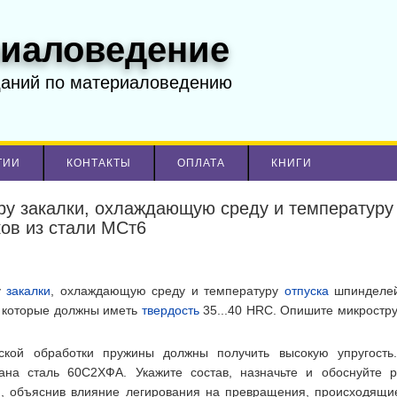
иаловедение
даний по материаловедению
ТИИ
КОНТАКТЫ
ОПЛАТА
КНИГИ
ру закалки, охлаждающую среду и температуру
ов из стали МСт6
у
закалки
, охлаждающую среду и температуру
отпуска
шпинделе
 которые должны иметь
твердость
35...40 HRC. Опишите микростру
еской обработки пружины должны получить высокую упругость
ана сталь 60С2ХФА. Укажите состав, назначьте и обоснуйте 
и, объяснив влияние легирования на превращения, происходящи