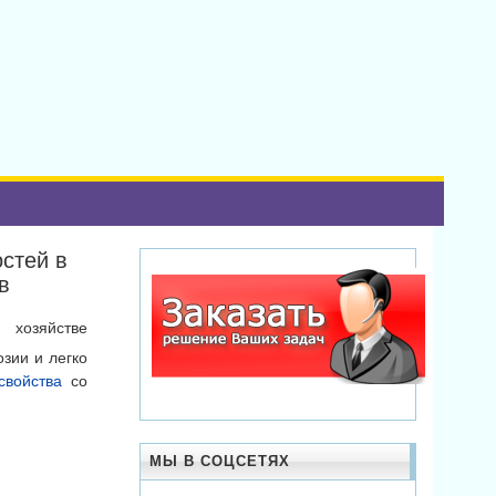
стей в
в
 хозяйстве
зии и легко
свойства
со
МЫ В СОЦСЕТЯХ