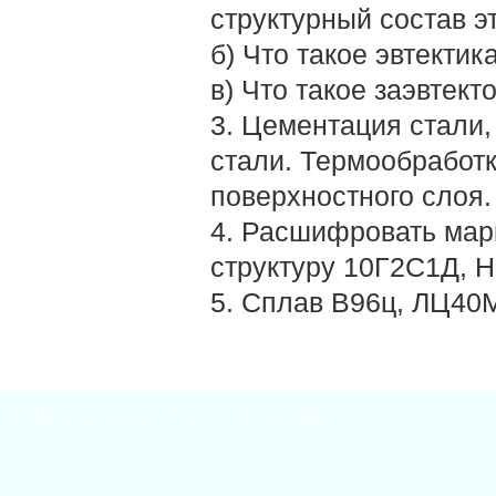
структурный состав э
б) Что такое эвтектик
в) Что такое заэвтек
3. Цементация стали
стали. Термообработк
поверхностного слоя.
4. Расшифровать марк
структуру 10Г2С1Д, 
5. Сплав В96ц, ЛЦ40М
2026
Материаловедение
| Theme by
Материаловед