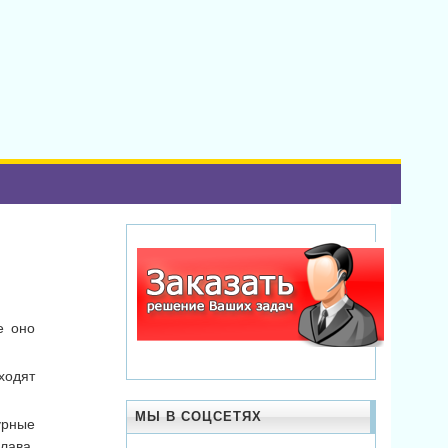
е оно
ходят
МЫ В СОЦСЕТЯХ
урные
лава,