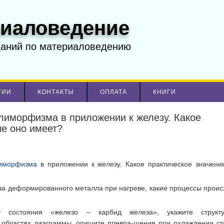
иаловедение
даний по материаловедению
ТИИ
КОНТАКТЫ
ОПЛАТА
КНИГИ
иморфизма в приложении к железу. Какое
ие оно имеет?
иморфизма
в приложении к железу. Какое практическое значени
ва деформированного металла при нагреве, какие процессы проис
у состояния «железо – карбид железа», укажите структ
 областях диаграммы, опишите превра-щения при охлаждении сп