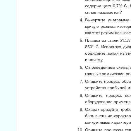
содержащего 0,7% С. К
сплав называется?
Вычертите диаграмму 
кривую режима изотер
как этот режим называе
Плашки из стали У11А 
850° С. Используя диа
объясните, какая из э
и почему.
С приведением схемы о
главные химические ре
Опишите процесс обра
устройство прибылей и
Опишите процесс вол
оборудование применя
Охарактеризуйте треб
быть внешние характер
конкретными характери
Опишите процессы теп