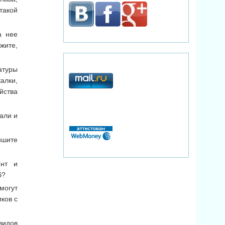
такой
а нее
жите,
атуры
алки,
йства
али и
ишите
ент и
б?
могут
ков с
видов