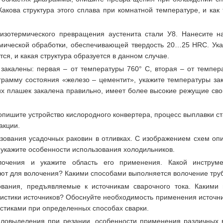
акова структура этого сплава при комнатной температуре, и как 
изотермического превращения аустенита стали У8. Нанесите н
мической обработки, обеспечивающей твердость 20…25 HRC. Ука
тся, и какая структура образуется в данном случае.
закалены: первая – от температуры 760° С, вторая – от темпер
грамму состояния «железо – цементит», укажите температуры зак
тих плашек закалена правильно, имеет более высокие режущие сво
пишите устройство кислородного конвертера, процесс выплавки ст
акции.
зования усадочных раковин в отливках. С изображением схем оп
 укажите особенности использования холодильников.
очения и укажите область его применения. Какой инструм
ют для волочения? Какими способами выполняется волочение тру
ования, предъявляемые к источникам сварочного тока. Какими 
истики источников? Обоснуйте необходимость применения источни
стиками при определенных способах сварки.
ловыделения при резании, особенности применения различных 