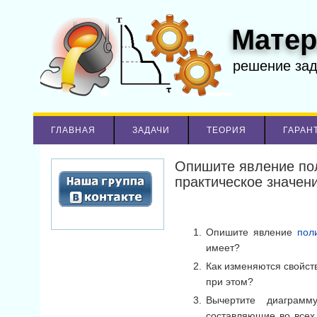
Матер
решение за
ГЛАВНАЯ
ЗАДАЧИ
ТЕОРИЯ
ГАРАН
Опишите явление пол
практическое значен
Опишите явление
пол
имеет?
Как изменяются свойст
при этом?
Вычертите диаграмм
составляющие во всех