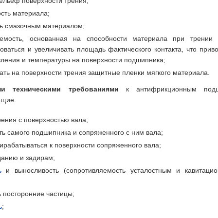
льеф поверхности трения;
сть материала;
ь смазочным материалом;
емость, основанная на способности материала при трении 
ваться и увеличивать площадь фактического контакта, что приво
ления и температуры на поверхности подшипника;
ать на поверхности трения защитные пленки мягкого материала.
ми техническими требованиями
к антифрикционным подш
ющие:
ения с поверхностью вала;
ть самого подшипника и сопряженного с ним вала;
ирабатываться к поверхности сопряженного вала;
данию и задирам;
ь
и выносливость (сопротивляемость усталостным и кавитаци
 посторонние частицы;
ь
;