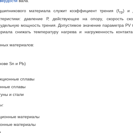
твердости
вала.
шипникового материала служит коэффициент трения (f
) и 
тр
актеристики: давление Р, действующее на опору, скорость ск
удельную мощность трения. Допустимое значение параметра PV 
риала снижать температуру нагрева и нагруженность контакта
ных материалов:
нове Sn и РЬ)
кционные сплавы
нные сплавы
уны и стали
ы:
ционные материалы
ионные материалы
ы