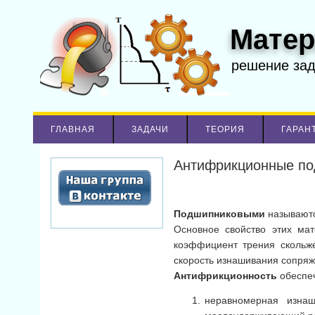
Матер
решение за
ГЛАВНАЯ
ЗАДАЧИ
ТЕОРИЯ
ГАРАН
Антифрикционные по
Подшипниковыми
называютс
Основное свойство этих мат
коэффициент трения скольж
скорость изнашивания сопряже
Антифрикционность
обеспеч
неравномерная изнаш