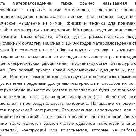
асть материаловедение, также обычно называемая п
зработка и открытие новых материалов, в частности тверды
атериаловедения проистекают из эпохи Просвещения, когда ис
тическое мышление из химии, физики и техники для пониман
ний в металлургии и минералогии. Материаловедение по-прежне
техники. Таким образом, область давно рассматривалась ака
х смежных областей. Начиная с 1940-х годов материаловедение с
ельной и самостоятельной области науки и техники, а крупные 
создали специализированные исследовательские центры и кафедр
ние синкретическая дисциплина, гибридизирующая металлургию
мию. Это первый пример новой академической дисциплины, во
ления. Многие из самых неотложных научных проблем, с которыми с
условлены пределами доступных материалов и способов их исп
териаловедении могут существенно повлиять на будущее технолог
т понимание того, как история материала (его обработка) вл
 свойства и производительность материала. Понимание отношени
ется парадигмой материалов. Эта парадигма используется для 
тях исследований, в том числе в области нанотехнологий, биом
ние также является важной частью судебной инженерии и анал
 изделий, конструкций или компонентов, которые не работ