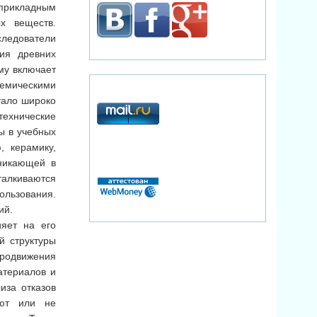
рикладным
х веществ.
следователи
ия древних
му включает
демическими
тало широко
технические
ы в учебных
, керамику,
зникающей в
талкиваются
ользования.
ий.
ияет на его
й структуры
продвижения
атериалов и
иза отказов
ают или не