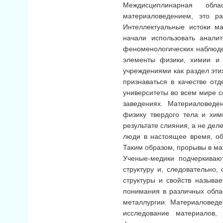
Междисциплинарная обл
материаловедением, это ра
Интеллектуальные истоки м
начали использовать анали
феноменологических наблюде
элементы физики, химии и 
учреждениями как раздел эти
признаваться в качестве отд
университеты во всем мире 
заведениях. Материаловеде
физику твердого тела и хи
результате слияния, а не де
люди в настоящее время, об
Таким образом, прорывы в ма
Ученые-медики подчеркиваю
структуру и, следовательно,
структуры и свойств называ
понимания в различных облас
металлургии. Материаловеде
исследование материалов,