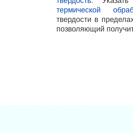
твердость
. Указат
термической обраб
твердости в предела
позволяющий получить
2026
Материаловедение
| Theme by
Материаловед