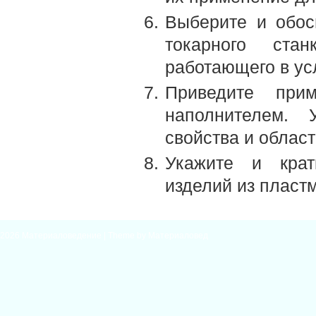
Выберите и обос
токарного ста
работающего в у
Приведите при
наполнителем. 
свойства и облас
Укажите и крат
изделий из пласт
2026
Материаловедение
| Theme by
Материаловед