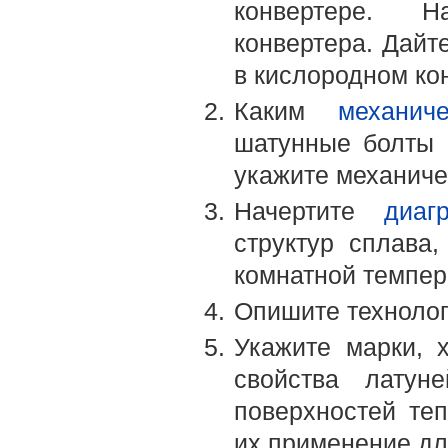
конвертере. Н
конвертера. Дайт
в кислородном ко
Каким
механич
шатунные болты 
укажите механиче
Начертите
диаг
структур сплава
комнатной темпер
Опишите технолог
Укажите марки, 
свойства латун
поверхностей те
их применение дл