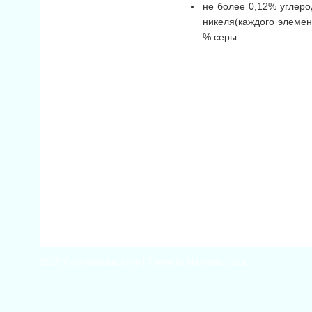
не более 0,12% углерод
никеля(каждого элемен
% серы.
2026
Материаловедение
| Theme by
Материаловед