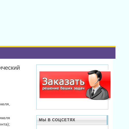
ический
келя,
икеля
МЫ В СОЦСЕТЯХ
нта);