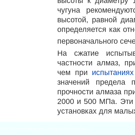
высоты к диаметру 1
чугуна рекомендуют
высотой, равной диа
определяется как от
первоначального сече
На сжатие испытыв
частности алмаз, пр
чем при
испытаниях
значений предела п
прочности алмаза при
2000 и 500 МПа. Эти
установках для малы
2026
Материаловедение
| Theme by
Материаловед