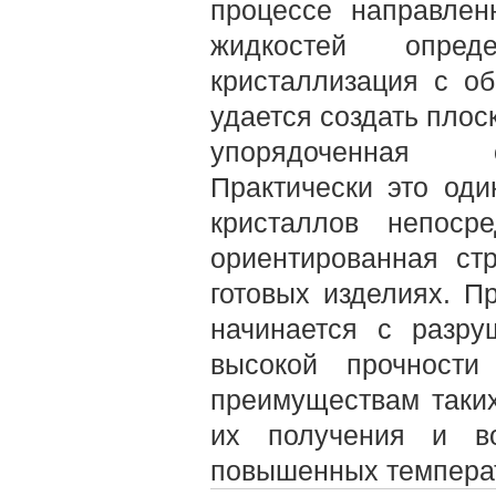
процессе направлен
жидкостей опре
кристаллизация с о
удается создать плос
упорядоченная о
Практически это од
кристаллов непоср
ориентированная ст
готовых изделиях. П
начинается с разру
высокой прочности
преимуществам таких
их получения и во
повышенных темпера