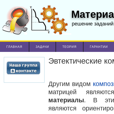
Материа
решение заданий
ГЛАВНАЯ
ЗАДАЧИ
ТЕОРИЯ
ГАРАНТИИ
Эвтектические к
Другим видом
композ
матрицей являю
материалы
. В эти
являются ориентир