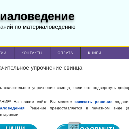
иаловедение
даний по материаловедению
ТИИ
КОНТАКТЫ
ОПЛАТА
КНИГИ
ачительное упрочнение свинца
ь значительное упрочнение свинца, если его подвергнуть деф
НИЕ! На нашем сайте Вы можете
заказать решениe
задани
иаловедения
. Решение предоставляется в печатном виде (
нтариями.