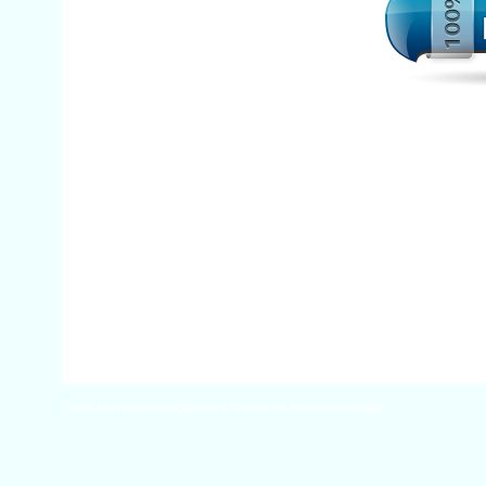
2026
Материаловедение
| Theme by
Материаловед