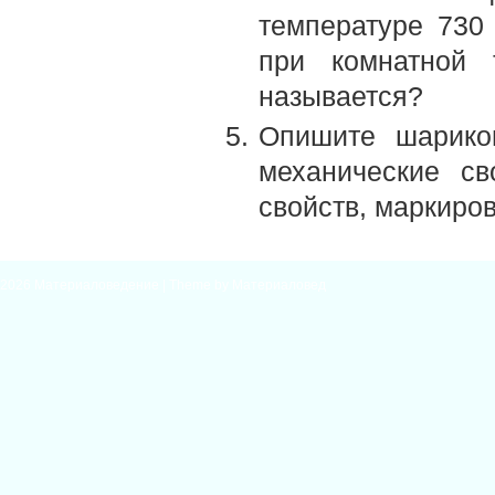
температуре 730 
при комнатной 
называется?
Опишите шарикоп
механические св
свойств, маркиро
2026
Материаловедение
| Theme by
Материаловед