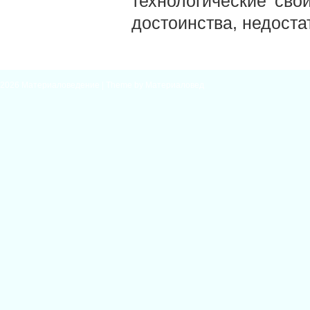
технологические сво
достоинства, недостат
2026
Материаловедение
| Theme by
Материаловед