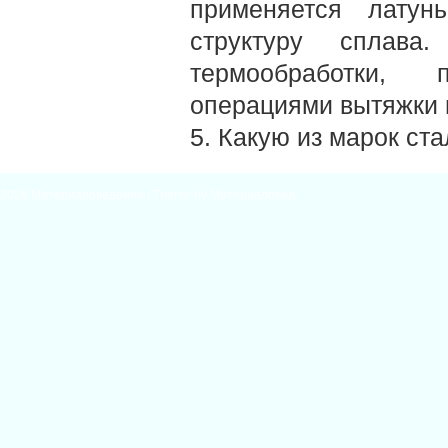
применяется латун
структуру сплава
термообработки,
операциями вытяжки и
5. Какую из марок ст
2026
Материаловедение
| Theme by
Материаловед