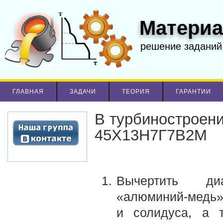
Материа
решение заданий
ГЛАВНАЯ
ЗАДАЧИ
ТЕОРИЯ
ГАРАНТИИ
В турбиностроени
45Х13Н7Г7В2М
Вычертить ди
«алюминий-медь» 
и солидуса, а т