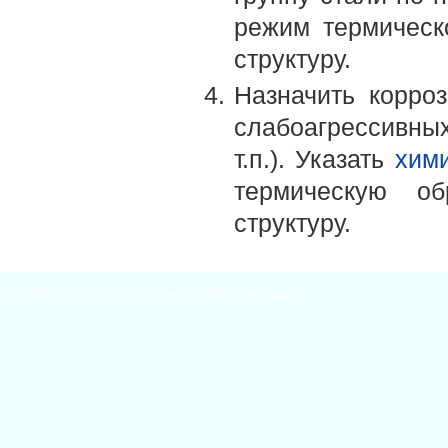
режим термическ
структуру.
Назначить корро
слабоагрессивных
т.п.). Указать
хими
термическую об
структуру.
2026
Материаловедение
| Theme by
Материаловед