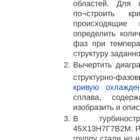
областей. Для 
по¬строить к
происходящие 
определить коли
фаз при темпера
структуру заданно
Вычертить диагр
структурно-фаз
кривую охлажде
сплава, содер
изобразить и опис
В турбиностр
45Х13Н7Г7В2М. Р
группу стали но 