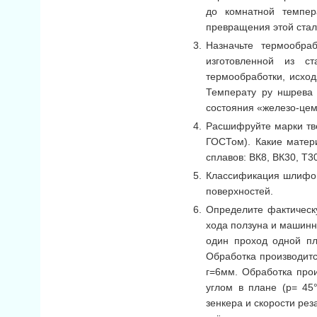
до комнатной темпер
превращения этой стал
Назначьте термообра
изготовленной из с
термообработки, исход
Температу ру ншрева
состояния «железо-цем
Расшифруйте марки тве
ГОСТом). Какие матер
сплавов: ВК8, ВК30, Т3
Классификация шлифов
поверхностей.
Определите фактическу
хода ползуна и машинн
один проход одной пл
Обработка производитс
г=6мм. Обработка прои
углом в плане (р= 45
зенкера и скорости ре