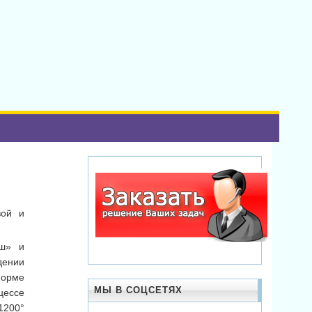
вой и
гш» и
дении
форме
МЫ В СОЦСЕТЯХ
цессе
1200°