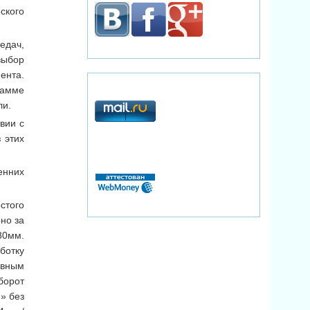
ского
едач,
выбор
ента.
рамме
ли.
вии с
 этих
енних
стого
но за
80мм.
ботку
авным
борот
» без