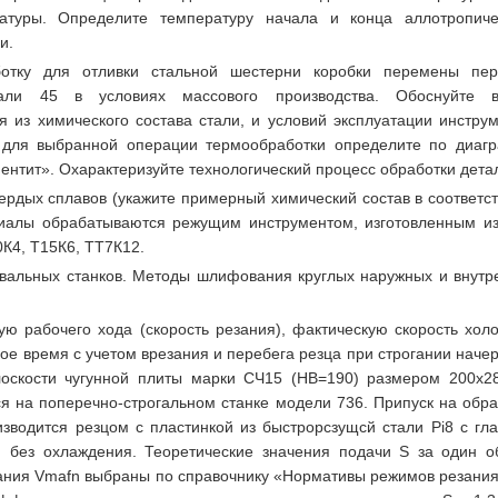
атуры. Определите температуру начала и конца аллотропиче
и.
ботку для отливки стальной шестерни коробки перемены пер
тали 45 в условиях массового производства. Обоснуйте 
я из химического состава стали, и условий эксплуатации инструм
 для выбранной операции термообработки определите по диаг
ентит». Охарактеризуйте технологический процесс обработки дета
рдых сплавов (укажите примерный химический состав в соответст
иалы обрабатываются режущим инструментом, изготовленным из
0К4, Т15К6, ТТ7К12.
альных станков. Методы шлифования круглых наружных и внутр
ю рабочего хода (скорость резания), фактическую скорость холо
ое время с учетом врезания и перебега резца при строгании начер
оскости чугунной плиты марки СЧ15 (НВ=190) размером 200x2
я на поперечно-строгальном станке модели 736. Припуск на обра
зводится резцом с пластинкой из быстрорсзущсй стали Pi8 с гл
° без охлаждения. Теоретические значения подачи S за один о
зания Vmafn выбраны по справочнику «Нормативы режимов резания