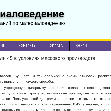
иаловедение
даний по материаловедению
ТИИ
КОНТАКТЫ
ОПЛАТА
КНИГИ
али 45 в условиях массового производств
таллов. Сущность и технологические схемы стыковой, ролико
сть применения каждого способа.
е упрощенную диаграмму состояния сплавов «железо-цемен
астях дшираммы структуры, полученные при медлен ном охлаж
плавов. Пользуясь этой диаграммой, поясните в самой краткой 
ния, происходящие в стали, содержащей 0,4% углерода, в про
й кристаллизации при медленном се охлаждении от температуры 