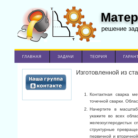
Матер
решение за
ГЛАВНАЯ
ЗАДАЧИ
ТЕОРИЯ
ГАРАН
Изготовленной из ст
Контактная сварка ме
точечной сварки. Обла
Начертите в масштаб
укажите во всех обл
железоуглеродистых с
структурные превраще
первичной и вторично