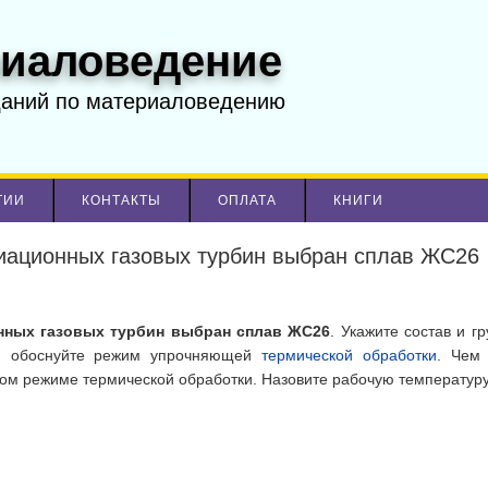
иаловедение
даний по материаловедению
ТИИ
КОНТАКТЫ
ОПЛАТА
КНИГИ
иационных газовых турбин выбран сплав ЖС26
нных газовых турбин выбран сплав ЖС26
. Укажите состав и г
 и обоснуйте режим упрочняющей
термической обработки
. Чем
ом режиме термической обработки. Назовите рабочую температуру