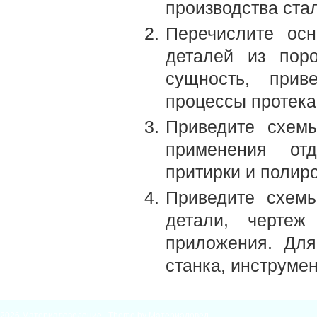
производства ста
Перечислите ос
деталей из пор
сущность, прив
процессы протекаю
Приведите схемы
применения от
притирки и полир
Приведите схемы
детали, чертеж
приложения. Для
станка, инструме
2026
Материаловедение
| Theme by
Материаловед