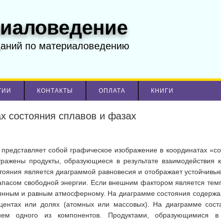
иаловедение
даний по материаловедению
ТИИ
КОНТАКТЫ
ОПЛАТА
КНИГИ
х состояния сплавов и фазах
представляет собой графическое изображение в координатах «со
тражены продукты, образующиеся в результате взаимодействия 
стояния является диаграммой равновесия и отображает устойчивые
асом свободной энергии. Если внешним фактором является темп
янным и равным атмосферному. На диаграмме состояния содержа
центах или долях (атомных или массовых). На диаграмме сост
ием одного из компонентов. Продуктами, образующимися в 