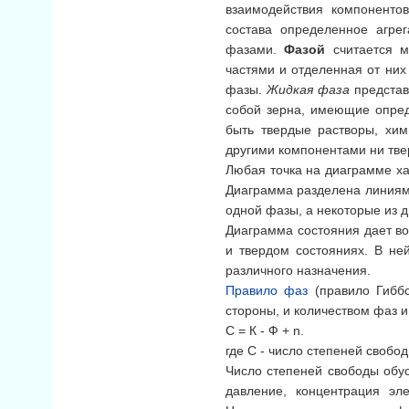
взаимодействия компоненто
состава определенное агрег
фазами.
Фазой
считается м
частями и отделенная от них
фазы.
Жидкая фаза
представ
собой зерна, имеющие опред
быть твердые растворы, хим
другими компонентами ни тве
Любая точка на диаграмме ха
Диаграмма разделена линиями
одной фазы, а некоторые из 
Диаграмма состояния дает во
и твердом состояниях. В не
различного назначения.
Правило фаз
(правило Гиббс
стороны, и количеством фаз и
С = К - Ф + n.
где С - число степеней свобод
Число степеней свободы обу
давление, концентрация эл