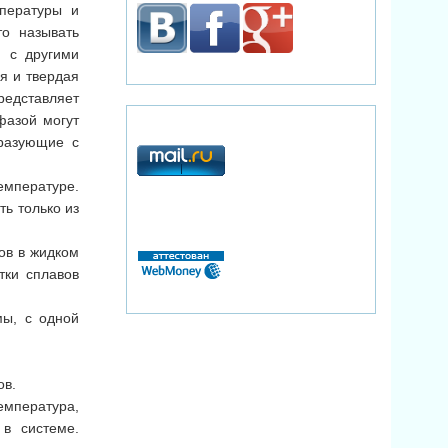
пературы и
то называть
я с другими
я и твердая
едставляет
фазой могут
бразующие с
емпературе.
ь только из
ов в жидком
тки сплавов
мы, с одной
ов.
емпература,
в системе.