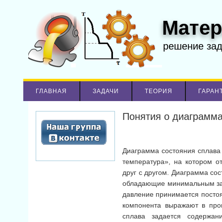
Матер
решение за
ГЛАВНАЯ
ЗАДАЧИ
ТЕОРИЯ
ГАРАН
Понятия о диаграмма
Диаграмма состояния сплава 
температура», на котором о
друг с другом. Диаграмма со
обладающие минимальным зап
давление принимается посто
компонента выражают в про
сплава задается содержан