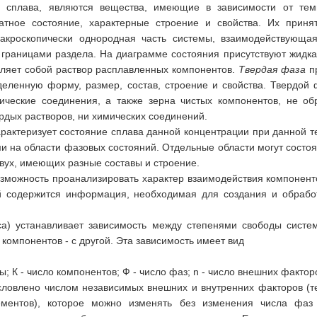
в сплава, являются вещества, имеющие в зависимости от тем
атное состояние, характерные строение и свойства. Их приня
акроскопически однородная часть системы, взаимодействующа
 границами раздела. На диаграмме состояния присутствуют жидка
ляет собой раствор расплавленных компонентов.
Твердая фаза
пр
еленную форму, размер, состав, строение и свойства. Твердой 
ические соединения, а также зерна чистых компонентов, не о
рдых растворов, ни химических соединений.
рактеризует состояние сплава данной концентрации при данной т
 на области фазовых состояний. Отдельные области могут состоят
двух, имеющих разные составы и строение.
зможность проанализировать характер взаимодействия компонент
й содержится информация, необходимая для создания и обрабо
а) устанавливает зависимость между степенями свободы систе
 компонентов - с другой. Эта зависимость имеет вид
ы; К - число компонентов; Ф - число фаз; n - число внешних фактор
словлено числом независимых внешних и внутренних факторов (т
ементов), которое можно изменять без изменения числа фаз 