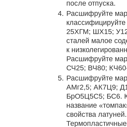
после отпуска.
Расшифруйте мар
классифицируйте и
25ХГМ; ШХ15; У12
сталей малое сод
к низколегирован
Расшифруйте марк
СЧ25; ВЧ80; КЧ60
Расшифруйте мар
АМг2,5; АК7Ц9; Д1
БрО5Ц5С5; БС6. К
название «томпак
свойства латуней.
Термопластичные 