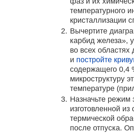
фаз и их химичес
температурного и
кристаллизации сп
Вычертите диагра
карбид железа», 
во всех областях
и
постройте крив
содержащего 0,4 
микроструктуру э
температуре (прил
Назначьте режим з
изготовленной из 
термической обраб
после отпуска. О