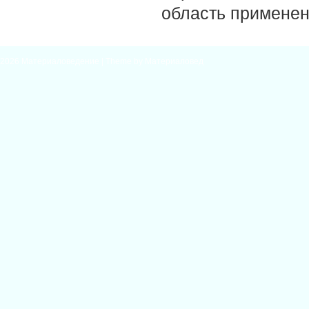
область применен
2026
Материаловедение
| Theme by
Материаловед