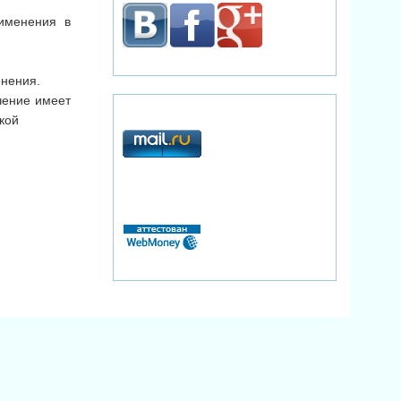
именения в
енения.
чение имеет
кой