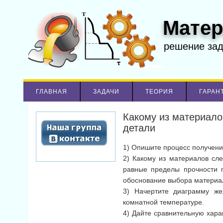
Матер
решение за
ГЛАВНАЯ
ЗАДАЧИ
ТЕОРИЯ
ГАРАН
Какому из материало
детали
1) Опишите процесс получения
2) Какому из материалов сле
равные пределы прочности п
обоснование выбора материа
3) Начертите диаграмму же
комнатной температуре.
4) Дайте сравнительную хара