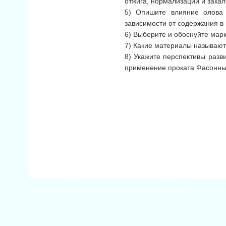
отжига, нормализации и закал
5) Опишите влияние олова 
зависимости от содержания в 
6) Выберите и обоснуйте марк
7) Какие материалы называютс
8) Укажите перспективы разв
применение проката Фасонных
2026
Материаловедение
| Theme by
Материаловед