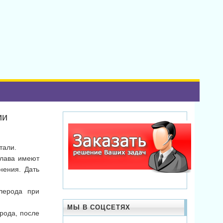
ии
тали.
плава имеют
нения. Дать
глерода при
МЫ В СОЦСЕТЯХ
рода, после