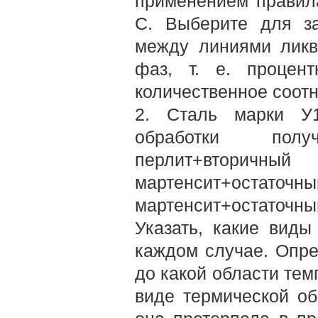
применением правил
С. Выберите для за
между линиями ликв
фаз, т. е. процен
количественное соот
2. Сталь марки У1
обработки полу
перлит+вторичн
мартенсит+остато
мартенсит+остаточ
Указать, какие виды
каждом случае. Опре
до какой области тем
виде термической об