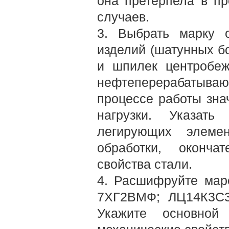
она претерпела в пр
случаев.
3. Выбрать марку с
изделий (шатунных б
и шпилек центробеж
нефтеперерабатыва
процессе работы зна
нагрузки. Указать
легирующих элемен
обработки, оконча
свойства стали.
4. Расшифруйте маро
7ХГ2ВМФ; ЛЦ14К3С3;
Укажите основной