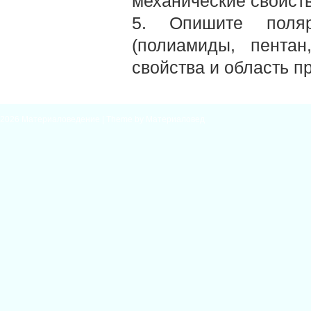
механические свойст
5. Опишите поляр
(полиамиды, пентан
свойства и область п
2026
Материаловедение
| Theme by
Материаловед