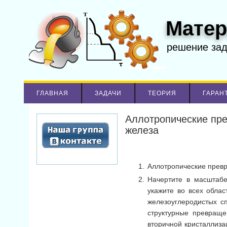
Матер
решение за
ГЛАВНАЯ
ЗАДАЧИ
ТЕОРИЯ
ГАРАН
Аллотропические пре
железа
Аллотропические превр
Начертите в масштаб
укажите во всех обла
железоуглеродистых с
структурные превраще
вторичной кристаллиза