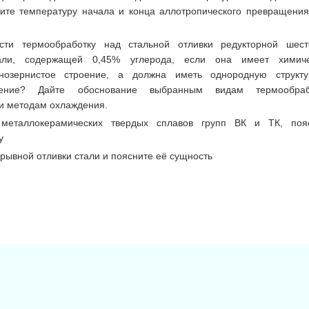
ите температуру начала и конца аллотропического превращения
сти термообработку над стальной отливки редукторной шест
тали, содержащей 0,45% углерода, если она имеет химич
нозернистое строение, а должна иметь однородную структ
оение? Дайте обоснование выбранным видам термообраб
и методам охлаждения.
металлокерамических твердых сплавов групп ВК и ТК, поя
у
рывной отливки стали и поясните её сущность