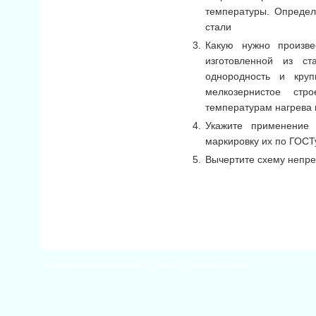
температуры. Определ
стали
Какую нужно произве
изготовленной из с
однородность и круп
мелкозернистое стр
температурам нагрева 
Укажите применение 
маркировку их по ГОСТ
Вычертите схему непре
2026
Материаловедение
| Theme by
Материаловед