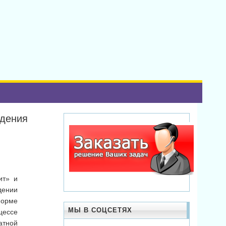
ждения
ит» и
дении
форме
МЫ В СОЦСЕТЯХ
цессе
атной