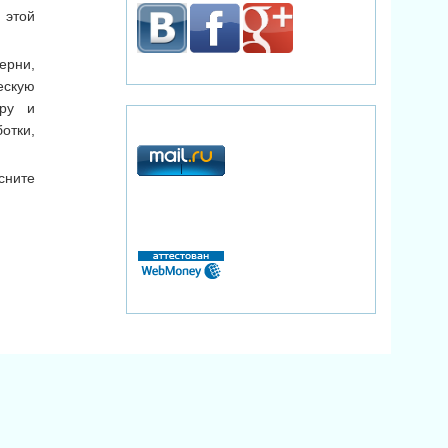
 этой
ерни,
ескую
уру и
отки,
сните