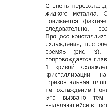
Степень переохлажде
жидкого металла. 
понижается фактиче
следовательно, во
Процесс кристаллиз
охлаждения, постро
время» (рис. 3).
сопровождается плав
1 кривой охлажден
кристаллизации на
горизонтальная пло­
т.е. охлаж­дение (по
Это вызвано тем,
выделяющейся в проц