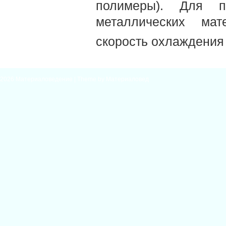
полимеры). Для п
металлических мат
скорость охлаждения
2026
Материаловедение
| Theme by
Материаловед