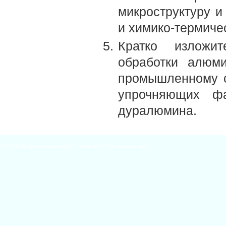
микроструктуру и
и химико-термиче
Кратко изложи
обработки алюм
промышленному с
упрочняющих фа
дуралюмина.
2026
Материаловедение
| Theme by
Материаловед