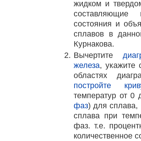
жидком и твердом
составляющие 
состояния и объя
сплавов в данно
Курнакова.
Вычертите
диа
железа
, укажите
областях диаг
постройте кри
температур от 0
фаз
) для сплава,
сплава при темп
фаз. т.е. процен
количественное с