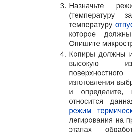
Назначьте реж
(температуру 
температуру
отпу
которое долж
Опишите микростр
Копиры должны 
высокую изно
поверхностног
изготовления выб
и определите, 
относится данна
режим термическ
легирования на п
этапах обраб