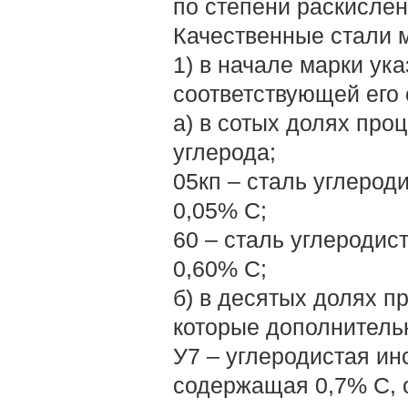
по степени раскислен
Качественные стали 
1) в начале марки ук
соответствующей его 
а) в сотых долях про
углерода;
05кп – сталь углерод
0,05% С;
60 – сталь углеродис
0,60% С;
б) в десятых долях п
которые дополнительн
У7 – углеродистая ин
содержащая 0,7% С, 