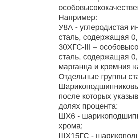
особовысококачествен
Например:
У8А - углеродистая и
сталь, содержащая 0
30ХГС-III – особовыс
сталь, содержащая 0,
марганца и кремния к
Отдельные группы ст
Шарикоподшипниковые
после которых указы
долях процента:
ШХ6 - шарикоподшипн
хрома;
ШХ15ГС - шарикоподш