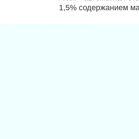
1,5% содержанием ма
2026
Материаловедение
| Theme by
Материаловед