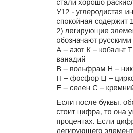
стали хорошо раскис
У12 - углеродистая и
спокойная содержит 
2) легирующие элемен
обозначают русскими 
А – азот К – кобальт 
ванадий
В – вольфрам Н – ник
П – фосфор Ц – цирк
Е – селен С – кремн
Если после буквы, о
стоит цифра, то она 
процентах. Если цифр
легирующего элемент