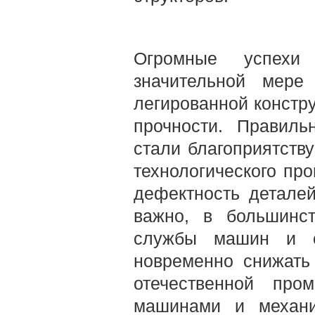
Огромные успехи
значитель­ной мер
легированной кон­ст
прочности. Правиль
стали благоприятств
технологического про
дефектность деталей
важно, в большинст
службы машин и с
новременно снижать
отечест­венной про
машинами и меха­н