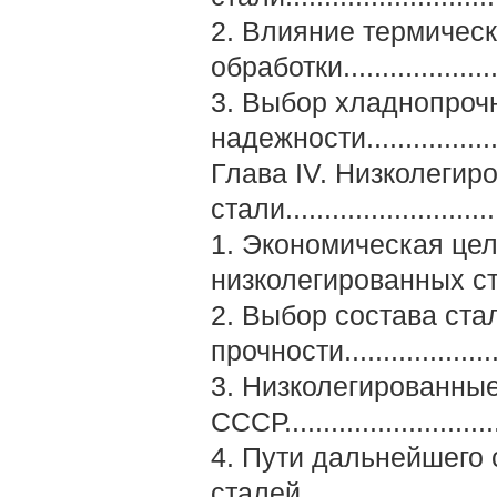
2. Влияние термичес
обработки........................
3. Выбор хладнопрочн
надежности..................
Глава IV. Низколеги
стали............................
1. Экономическая це
низколегированных ст
2. Выбор состава ст
прочности......................
3. Низколегированны
СССР............................
4. Пути дальнейшего
сталей .