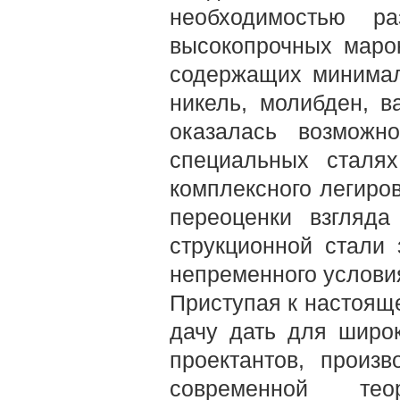
необхо­димостью р
высокопрочных ма­ро
содержащих минималь
никель, молибден, в
оказалась возможно
специальных сталях
комплексного легиров
переоценки взгляда
струкционной стали 
не­пременного услови
Приступая к настояще
дачу дать для широк
про­ектантов, прои
современ­ной т