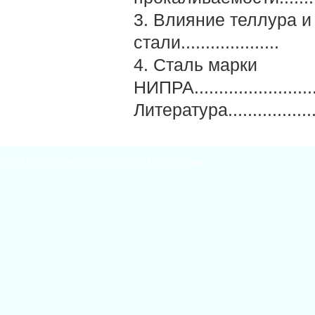
3. Влияние теллура и
стали....................
4. Сталь марки
НИПРА.............................
Литература........................
2026
Материаловедение
| Theme by
Материаловед