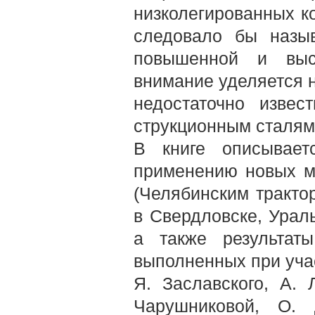
низколегированных к
следовало бы назыв
повышенной и высо
внимание уделяется 
недостаточно извес
струкционным сталям
В книге описывает
примене­нию новых 
(Челябинским тракто
в Свердловске, Урал
а также результаты
выполненных при учас
Я. Заславского, А. Л
Чарушниковой, О.