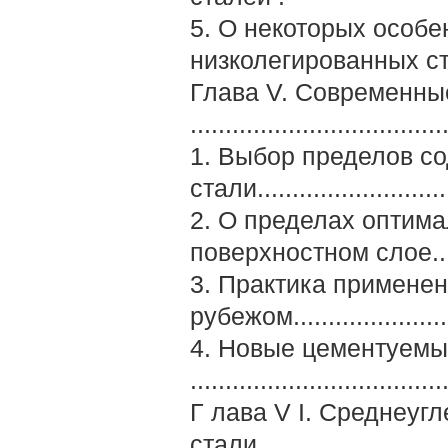
5. О некоторых особ
низколегированных ст
Глава V. Современны
....................................
1. Выбор пределов с
стали............................
2. О пределах оптима
поверхностном слое..
3. Практика примене
рубежом......................
4. Новые цементуемы
....................................
Г лава V I. Среднеуг
стали............................