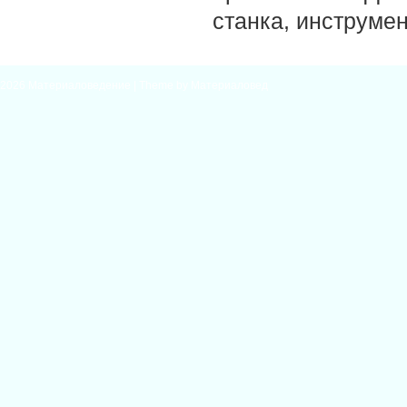
станка, инструме
2026
Материаловедение
| Theme by
Материаловед