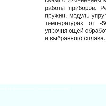
связи с изменением м
работы приборов. Р
пружин, модуль упруг
температурах от -
упрочняющей обрабо
и выбранного сплава.
2026
Материаловедение
| Theme by
Материаловед